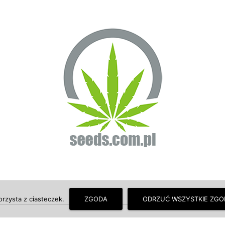
orzysta z ciasteczek.
ZGODA
ODRZUĆ WSZYSTKIE ZGO
© seeds.com.pl - O uprawie, hodowli marihuany, konopi indyjskich wiem