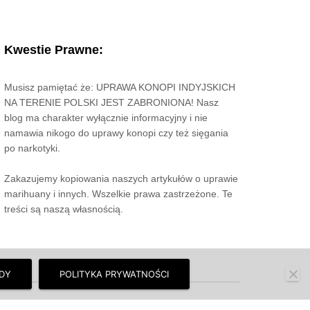
Kwestie Prawne:
Musisz pamiętać że: UPRAWA KONOPI INDYJSKICH
NA TERENIE POLSKI JEST ZABRONIONA! Nasz
blog ma charakter wyłącznie informacyjny i nie
namawia nikogo do uprawy konopi czy też sięgania
po narkotyki.
Zakazujemy kopiowania naszych artykułów o uprawie
marihuany i innych. Wszelkie prawa zastrzeżone. Te
treści są naszą własnością.
DY
POLITYKA PRYWATNOŚCI
y wszystko.