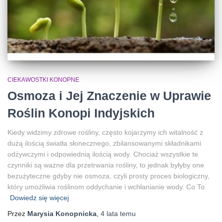
CIEKAWOSTKI KONOPNE
Osmoza i Jej Znaczenie w Uprawie
Roślin Konopi Indyjskich
Kiedy widzimy zdrowe rośliny, często kojarzymy ich witalność z
dużą ilością światła słonecznego, zbilansowanymi składnikami
odżywczymi i odpowiednią ilością wody. Chociaż wszystkie te
czynniki są ważne dla przetrwania rośliny, to jednak byłyby one
bezużyteczne gdyby nie osmoza, czyli prosty proces biologiczny,
który umożliwia roślinom oddychanie i wchłanianie wody. Co To
Dowiedz się więcej
Przez
Marysia Konopnicka
,
4 lata
temu