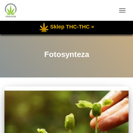
PRZE
NAWI
Sklep THC-THC »
Fotosynteza