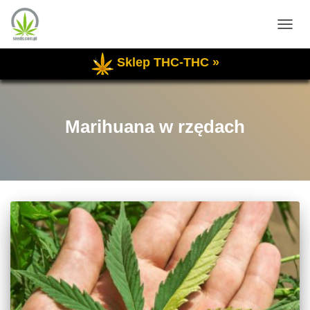
PRZE
NAWI
Sklep THC-THC »
Marihuana w rzędach