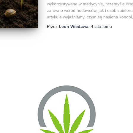
wykorzystywane w medycynie, przemyśle oraz 
zarówno wśród hodowców, jak i osób zainter
artykule wyjaśniamy, czym są nasiona konopi,
Przez
Leon Wiedawa
,
4 lata
temu