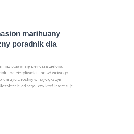
nasion marihuany
zny poradnik dla
 niż pojawi się pierwsza zielona
iału, od cierpliwości i od właściwego
e dni życia rośliny w największym
iezależnie od tego, czy ktoś interesuje
u