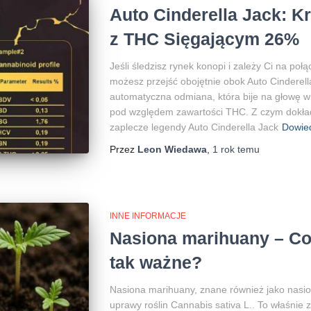
Auto Cinderella Jack: K
z THC Sięgającym 26%
Jeśli śledzisz rynek konopi i zależy Ci na po
możesz przejść obojętnie obok Auto Cinderell
automatyczna odmiana, która bije na głowę w
pod względem zawartości THC. Z czym dokła
zaplecze legendy Auto Cinderella Jack
Dowied
Przez
Leon Wiedawa
,
1 rok
temu
INNE INFORMACJE
Nasiona marihuany – Co 
tak ważne?
Nasiona marihuany, znane również jako nasi
uprawy roślin Cannabis sativa L.. To właśnie 