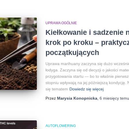
UPRAWA OGÓLNIE
Kiełkowanie i sadzenie 
krok po kroku – praktyc
początkujących
Uprawa marihuany zaczyna się dużo wcześniej,
łodyga. Zaczyna się od decyzji o jakości mater
przygotowania startu — bo to właśnie pierwsz
stopniu wpływają na jej późniejszą kondycję. N
się tematem
Dowiedz się więcej
Przez
Marysia Konopnicka
,
6 miesięcy
tem
AUTOFLOWERING