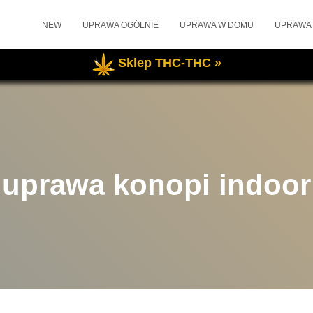
NEW
UPRAWA OGÓLNIE
UPRAWA W DOMU
UPRAWA
Sklep THC-THC »
uprawa konopi indoor