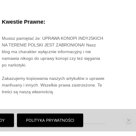
Kwestie Prawne:
Musisz pamiętać że: UPRAWA KONOPI INDYJSKICH
NA TERENIE POLSKI JEST ZABRONIONA! Nasz
blog ma charakter wyłącznie informacyjny i nie
namawia nikogo do uprawy konopi czy też sięgania
po narkotyki.
Zakazujemy kopiowania naszych artykułów o uprawie
marihuany i innych. Wszelkie prawa zastrzeżone. Te
treści są naszą własnością.
DY
POLITYKA PRYWATNOŚCI
y wszystko.