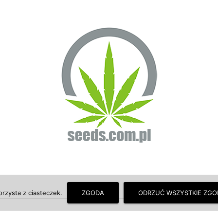
orzysta z ciasteczek.
ZGODA
ODRZUĆ WSZYSTKIE ZGO
© seeds.com.pl - O uprawie, hodowli marihuany, konopi indyjskich wiem