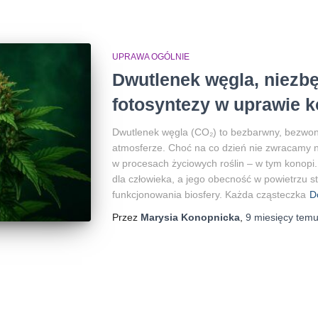
UPRAWA OGÓLNIE
Dwutlenek węgla, niezb
fotosyntezy w uprawie k
Dwutlenek węgla (CO₂) to bezbarwny, bezwon
atmosferze. Choć na co dzień nie zwracamy n
w procesach życiowych roślin – w tym konopi. 
dla człowieka, a jego obecność w powietrzu 
funkcjonowania biosfery. Każda cząsteczka
D
Przez
Marysia Konopnicka
,
9 miesięcy
tem