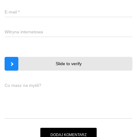
E-mail
*
Witryna internetowa
Slide to verify
Co masz na myśli?