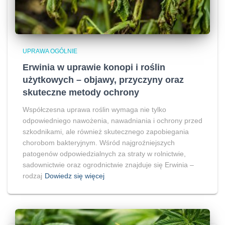
UPRAWA OGÓLNIE
Erwinia w uprawie konopi i roślin
użytkowych – objawy, przyczyny oraz
skuteczne metody ochrony
Współczesna uprawa roślin wymaga nie tylko
odpowiedniego nawożenia, nawadniania i ochrony przed
szkodnikami, ale również skutecznego zapobiegania
chorobom bakteryjnym. Wśród najgroźniejszych
patogenów odpowiedzialnych za straty w rolnictwie,
sadownictwie oraz ogrodnictwie znajduje się Erwinia –
rodzaj
Dowiedz się więcej