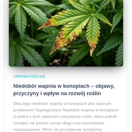
UPRAWA OGÓLNIE
Niedobór wapnia w konopiach – objawy,
przyczyny i wpływ na rozwój roślin
Dlaczego niedobór wapnia w konopiach jest ważnym
problemem fizjologicznym Niedobór wapnia w konopiach
to jedno z tych zaburzeń odżywiania roślin, które potrafi
rozwijać się powoli i przez długi czas pozostawać
niezauważone. Mimo że początkowe symptomy