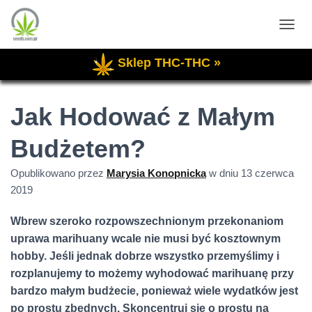
P
R
Sklep THC-THC »
Z
E
Ł
Ą
Jak Hodować z Małym
C
Z
Budżetem?
N
A
W
Opublikowano przez
Marysia Konopnicka
w dniu
13 czerwca
I
2019
G
A
Wbrew szeroko rozpowszechnionym przekonaniom
C
J
uprawa marihuany wcale nie musi być kosztownym
Ę
hobby. Jeśli jednak dobrze wszystko przemyślimy i
rozplanujemy to możemy wyhodować marihuanę przy
bardzo małym budżecie, ponieważ wiele wydatków jest
po prostu zbędnych. Skoncentruj się o prostu na