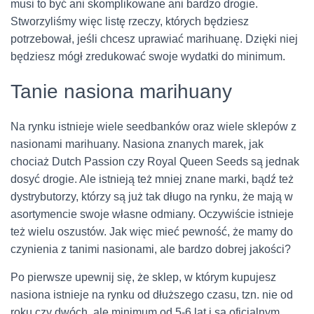
musi to być ani skomplikowane ani bardzo drogie.
Stworzyliśmy więc listę rzeczy, których będziesz
potrzebował, jeśli chcesz uprawiać marihuanę. Dzięki niej
będziesz mógł zredukować swoje wydatki do minimum.
Tanie nasiona marihuany
Na rynku istnieje wiele seedbanków oraz wiele sklepów z
nasionami marihuany. Nasiona znanych marek, jak
chociaż Dutch Passion czy Royal Queen Seeds są jednak
dosyć drogie. Ale istnieją też mniej znane marki, bądź też
dystrybutorzy, którzy są już tak długo na rynku, że mają w
asortymencie swoje własne odmiany. Oczywiście istnieje
też wielu oszustów. Jak więc mieć pewność, że mamy do
czynienia z tanimi nasionami, ale bardzo dobrej jakości?
Po pierwsze upewnij się, że sklep, w którym kupujesz
nasiona istnieje na rynku od dłuższego czasu, tzn. nie od
roku czy dwóch, ale minimum od 5-6 lat i są oficjalnym