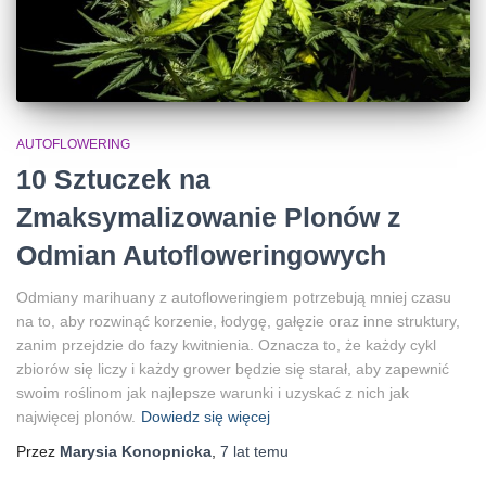
AUTOFLOWERING
10 Sztuczek na
Zmaksymalizowanie Plonów z
Odmian Autofloweringowych
Odmiany marihuany z autofloweringiem potrzebują mniej czasu
na to, aby rozwinąć korzenie, łodygę, gałęzie oraz inne struktury,
zanim przejdzie do fazy kwitnienia. Oznacza to, że każdy cykl
zbiorów się liczy i każdy grower będzie się starał, aby zapewnić
swoim roślinom jak najlepsze warunki i uzyskać z nich jak
najwięcej plonów.
Dowiedz się więcej
Przez
Marysia Konopnicka
,
7 lat
temu