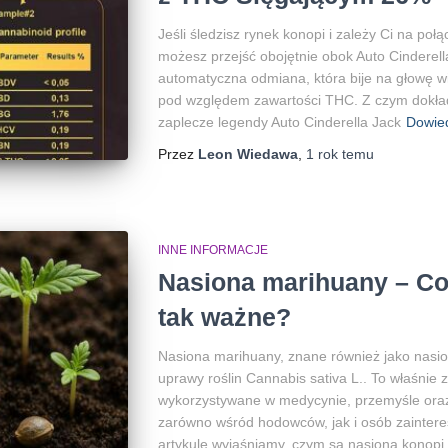
Jeśli śledzisz rynek konopi i zależy Ci na po
możesz przejść obojętnie obok Auto Cinderell
automatyczna odmiana, która bije na głowę w
pod względem zawartości THC. Z czym dokła
zaplecze legendy Auto Cinderella Jack
Dowied
Przez
Leon Wiedawa
,
1 rok
temu
INNE INFORMACJE
Nasiona marihuany – Co 
tak ważne?
Nasiona marihuany, znane również jako nasi
uprawy roślin Cannabis sativa L.. To właśnie 
wykorzystywane w medycynie, przemyśle oraz 
zarówno wśród hodowców, jak i osób zainter
artykule wyjaśniamy, czym są nasiona konopi,