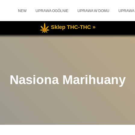
NEW
UPRAWA OGÓLNIE
UPRAWA W DOMU
UPRAWA
Sklep THC-THC »
Nasiona Marihuany