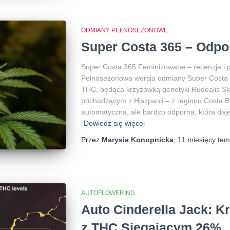
ODMIANY PEŁNOSEZONOWE
Super Costa 365 – Odpo
Super Costa 365 Feminizowane – recenzja i 
Pełnosezonowa wersja odmiany Super Costa 
THC, będąca krzyżówką genetyki Rudealis S
pochodzącym z Hiszpanii – z regionu Costa 
automatyczna, ale bardzo odporna, która daje
Dowiedz się więcej
Przez
Marysia Konopnicka
,
11 miesięcy
tem
AUTOFLOWERING
Auto Cinderella Jack: K
z THC Sięgającym 26%