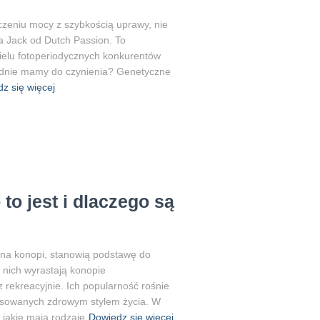
łączeniu mocy z szybkością uprawy, nie
a Jack od Dutch Passion. To
ielu fotoperiodycznych konkurentów
dnie mamy do czynienia? Genetyczne
z się więcej
to jest i dlaczego są
ona konopi, stanowią podstawę do
z nich wyrastają konopie
rekreacyjnie. Ich popularność rośnie
esowanych zdrowym stylem życia. W
 jakie mają rodzaje
Dowiedz się więcej