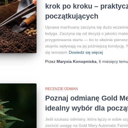
krok po kroku – praktyc
początkujących
Uprawa marihuany zaczyna się dużo wcześniej,
łodyga. Zaczyna się od decyzji o jakości mater
przygotowania startu — bo to właśnie pierwsz
stopniu wpływają na jej późniejszą kondycję. N
się tematem
Dowiedz się więcej
Przez
Marysia Konopnicka
,
6 miesięcy
tem
RECENZJE ODMIAN
Poznaj odmianę Gold Me
idealny wybór dla począ
Jeśli szukasz odmiany, która łączy w sobie sz
zwrócić uwagę na Gold Mery Automatic Femi