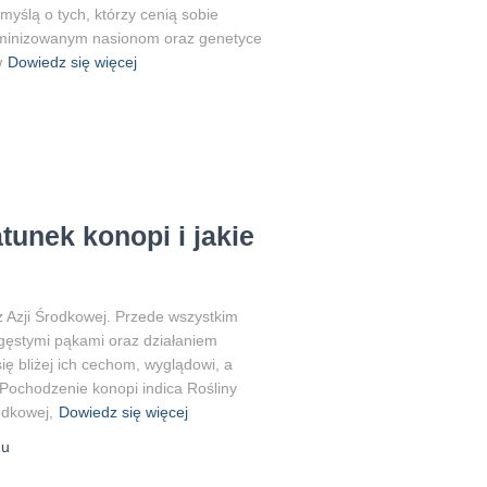
yślą o tych, którzy cenią sobie
feminizowanym nasionom oraz genetyce
w
Dowiedz się więcej
u
atunek konopi i jakie
z Azji Środkowej. Przede wszystkim
 gęstymi pąkami oraz działaniem
ię bliżej ich cechom, wyglądowi, a
 Pochodzenie konopi indica Rośliny
odkowej,
Dowiedz się więcej
u