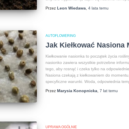
Przez
Leon Wiedawa
,
4 lata
temu
AUTOFLOWERING
Jak Kiełkować Nasiona 
Kiełkowanie nasionka to początek życia rośli
nasionko zawiera wszystkie potrzebne informac
tego, aby rosnąć i czeka tylko na odpowiedni
Nasiona czekają z kiełkowaniem do momentu, 
specyficzne warunki. Woda, odpowiednia temp
Przez
Marysia Konopnicka
,
7 lat
temu
UPRAWA OGÓLNIE