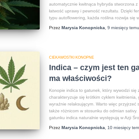
automatycznie kwitnąca hybryda stworzona z m
łatwość uprawy i pewność rezultatu. Dzięki 
typu autoflowering, każda roślina rozwija się 
Przez
Marysia Konopnicka
,
9 miesięcy
tem
CIEKAWOSTKI KONOPNE
Indica – czym jest ten g
ma właściwości?
Konopie indica to gatunek, który wywodzi się 
charakteryzuje się krótkim cyklem kwitnienia,
wyraźnie relaksującym. Warto więc przyjrzeć s
także różnicom w stosunku do odmian sativy.
gatunku indica naturalnie występują w Azji Śr
Przez
Marysia Konopnicka
,
10 miesięcy
tem