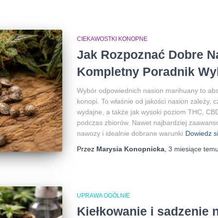
CIEKAWOSTKI KONOPNE
Jak Rozpoznać Dobre N
Kompletny Poradnik Wy
Wybór odpowiednich nasion marihuany to abs
konopi. To właśnie od jakości nasion zależy, 
wydajne, a także jak wysoki poziom THC, CB
podczas zbiorów. Nawet najbardziej zaawanso
nawozy i idealnie dobrane warunki
Dowiedz si
Przez
Marysia Konopnicka
,
3 miesiące
tem
UPRAWA OGÓLNIE
Kiełkowanie i sadzenie 