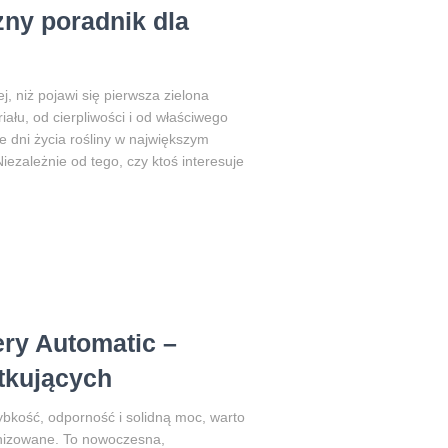
zny poradnik dla
 niż pojawi się pierwsza zielona
iału, od cierpliwości i od właściwego
e dni życia rośliny w największym
iezależnie od tego, czy ktoś interesuje
u
ry Automatic –
tkujących
ybkość, odporność i solidną moc, warto
nizowane. To nowoczesna,