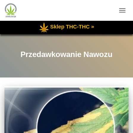
PRZE
NAWI
Sklep THC-THC »
Przedawkowanie Nawozu