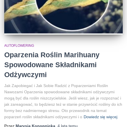
AUTOFLOWERING
Oparzenia Roślin Marihuany
Spowodowane Składnikami
Odżywczymi
Jak Zapobiegać i Jak Sobie Radzić z Poparzeniami Roślin
Nawozami Oparzenia spowodowane składnikami odżywczymi
mogą być dla roślin niszczycielskie. Jeśli wiesz, jak je rozpoznać i
jak zareagować, to będziesz też w stanie przywrócić rośliny do ich
formy bez nadmiernego stresu. Oto przewodnik na temat
poparzeń roślin składnikami odżywczymi i o
Dowiedz się więcej
Przez
Marysia Konopnicka
,
4 lata
temu