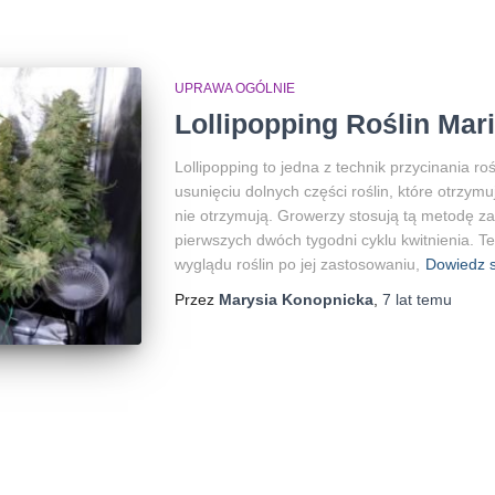
UPRAWA OGÓLNIE
Lollipopping Roślin Mar
Lollipopping to jedna z technik przycinania ro
usunięciu dolnych części roślin, które otrzym
nie otrzymują. Growerzy stosują tą metodę z
pierwszych dwóch tygodni cyklu kwitnienia. T
wyglądu roślin po jej zastosowaniu,
Dowiedz s
Przez
Marysia Konopnicka
,
7 lat
temu