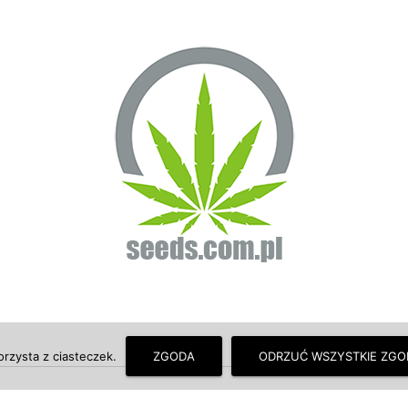
orzysta z ciasteczek.
ZGODA
ODRZUĆ WSZYSTKIE ZGO
© seeds.com.pl - O uprawie, hodowli marihuany, konopi indyjskich wiem