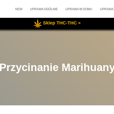
NEW
UPRAWA OGÓLNIE
UPRAWA W DOMU
UPRAWA
Sklep THC-THC »
Przycinanie Marihuan