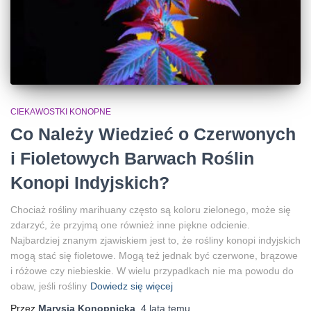
CIEKAWOSTKI KONOPNE
Co Należy Wiedzieć o Czerwonych
i Fioletowych Barwach Roślin
Konopi Indyjskich?
Chociaż rośliny marihuany często są koloru zielonego, może się
zdarzyć, że przyjmą one również inne piękne odcienie.
Najbardziej znanym zjawiskiem jest to, że rośliny konopi indyjskich
mogą stać się fioletowe. Mogą też jednak być czerwone, brązowe
i różowe czy niebieskie. W wielu przypadkach nie ma powodu do
obaw, jeśli rośliny
Dowiedz się więcej
Przez
Marysia Konopnicka
,
4 lata
temu