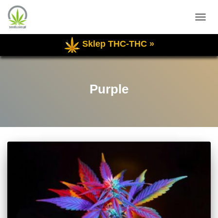
PRZE
NAWI
Sklep THC-THC »
Purple