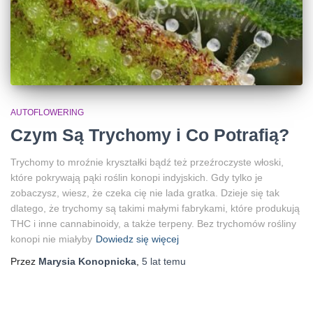
AUTOFLOWERING
Czym Są Trychomy i Co Potrafią?
Trychomy to mroźnie kryształki bądź też przeźroczyste włoski,
które pokrywają pąki roślin konopi indyjskich. Gdy tylko je
zobaczysz, wiesz, że czeka cię nie lada gratka. Dzieje się tak
dlatego, że trychomy są takimi małymi fabrykami, które produkują
THC i inne cannabinoidy, a także terpeny. Bez trychomów rośliny
konopi nie miałyby
Dowiedz się więcej
Przez
Marysia Konopnicka
,
5 lat
temu