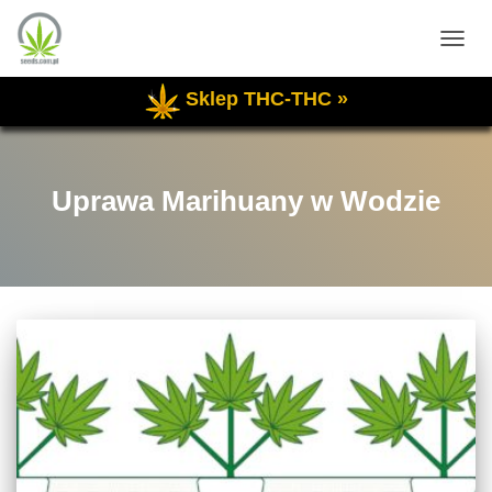
PRZE
NAWI
Sklep THC-THC »
Uprawa Marihuany w Wodzie