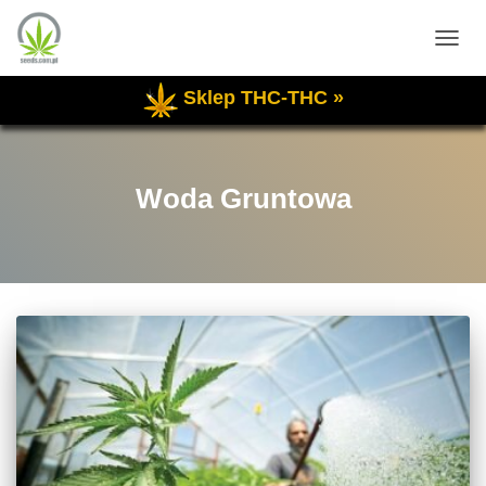
PRZE
NAWI
Sklep THC-THC »
Woda Gruntowa