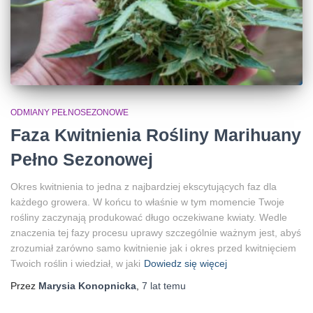
ODMIANY PEŁNOSEZONOWE
Faza Kwitnienia Rośliny Marihuany
Pełno Sezonowej
Okres kwitnienia to jedna z najbardziej ekscytujących faz dla
każdego growera. W końcu to właśnie w tym momencie Twoje
rośliny zaczynają produkować długo oczekiwane kwiaty. Wedle
znaczenia tej fazy procesu uprawy szczególnie ważnym jest, abyś
zrozumiał zarówno samo kwitnienie jak i okres przed kwitnięciem
Twoich roślin i wiedział, w jaki
Dowiedz się więcej
Przez
Marysia Konopnicka
,
7 lat
temu