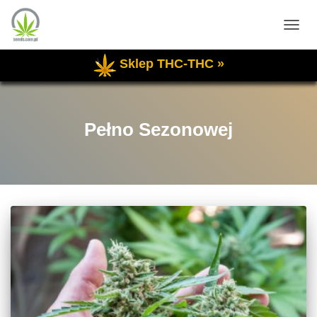
PRZE
NAWI
Sklep THC-THC »
Pełno Sezonowej