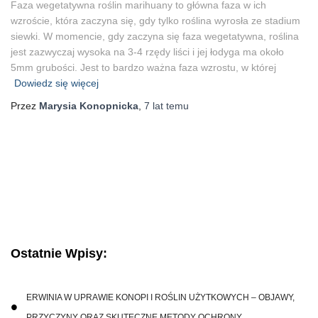
Faza wegetatywna roślin marihuany to główna faza w ich
wzroście, która zaczyna się, gdy tylko roślina wyrosła ze stadium
siewki. W momencie, gdy zaczyna się faza wegetatywna, roślina
jest zazwyczaj wysoka na 3-4 rzędy liści i jej łodyga ma około
5mm grubości. Jest to bardzo ważna faza wzrostu, w której
Dowiedz się więcej
Przez
Marysia Konopnicka
,
7 lat
temu
Ostatnie Wpisy:
ERWINIA W UPRAWIE KONOPI I ROŚLIN UŻYTKOWYCH – OBJAWY,
PRZYCZYNY ORAZ SKUTECZNE METODY OCHRONY