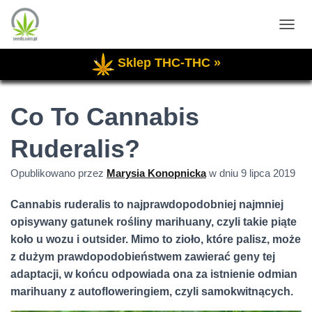
P
R
Sklep THC-THC »
Z
E
Ł
Ą
Co To Cannabis
C
Z
Ruderalis?
N
A
W
Opublikowano przez
Marysia Konopnicka
w dniu
9 lipca 2019
I
G
Cannabis ruderalis to najprawdopodobniej najmniej
A
C
opisywany gatunek rośliny marihuany, czyli takie piąte
J
koło u wozu i outsider. Mimo to zioło, które palisz, może
Ę
z dużym prawdopodobieństwem zawierać geny tej
adaptacji, w końcu odpowiada ona za istnienie odmian
marihuany z autofloweringiem, czyli samokwitnących.