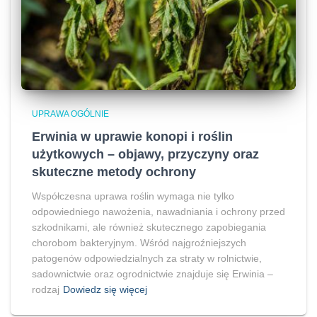
UPRAWA OGÓLNIE
Erwinia w uprawie konopi i roślin
użytkowych – objawy, przyczyny oraz
skuteczne metody ochrony
Współczesna uprawa roślin wymaga nie tylko
odpowiedniego nawożenia, nawadniania i ochrony przed
szkodnikami, ale również skutecznego zapobiegania
chorobom bakteryjnym. Wśród najgroźniejszych
patogenów odpowiedzialnych za straty w rolnictwie,
sadownictwie oraz ogrodnictwie znajduje się Erwinia –
rodzaj
Dowiedz się więcej