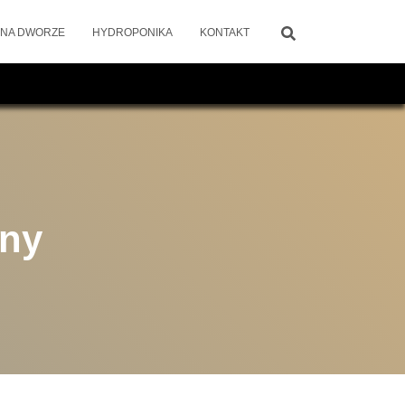
 NA DWORZE
HYDROPONIKA
KONTAKT
any