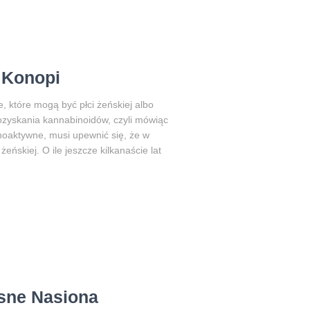
n Konopi
e, które mogą być płci żeńskiej albo
ozyskania kannabinoidów, czyli mówiąc
hoaktywne, musi upewnić się, że w
eńskiej. O ile jeszcze kilkanaście lat
sne Nasiona