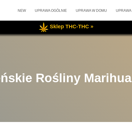
NEW
UPRAWA OGÓLNIE
UPRAWA W DOMU
UPRAWA
Sklep THC-THC »
ńskie Rośliny Marihu