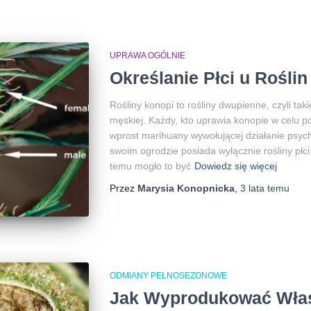
UPRAWA OGÓLNIE
Określanie Płci u Rośli
Rośliny konopi to rośliny dwupienne, czyli taki
męskiej. Każdy, kto uprawia konopie w celu p
wprost marihuany wywołującej działanie psyc
swoim ogrodzie posiada wyłącznie rośliny płci ż
temu mogło to być
Dowiedz się więcej
Przez
Marysia Konopnicka
,
3 lata
temu
ODMIANY PEŁNOSEZONOWE
Jak Wyprodukować Wła